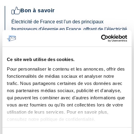
Bon à savoir
Électricité de France est l'un des principaux
fournisseurs d'énergie en France, offrant de l’électricité
et du gaz naturel. En tant qu’acteur historique, EDF
propose des offres adaptées aux besoins des
particuliers et des professionnels, qu'il s'agisse de tarifs
réglementés ou de solutions vertes. Pour vos
Ce site web utilise des cookies.
démarches, EDF met à disposition un espace client en
Pour personnaliser le contenu et les annonces, offrir des
ligne, une application mobile et des agences locales.
fonctionnalités de médias sociaux et analyser notre
Vous pouvez aussi joindre leur service client par
trafic. Nous partageons certaines de vos données avec
téléphone ou via leur site officiel.
nos partenaires médias sociaux, publicité et d'analyse,
qui peuvent les combiner avec d'autres informations que
vous avez fournies ou qu'ils ont collectées lors de votre
Les bonnes raisons pour envoyer votre
courrier administratif en ligne
utilisation de leurs services. Pour en savoir plus,
Simplifiez vos démarches en envoyant votre courrier
consultez notre politique de confidentialité.
administratif en ligne. Gagnez du temps tout en
respectant les exigences officielles.