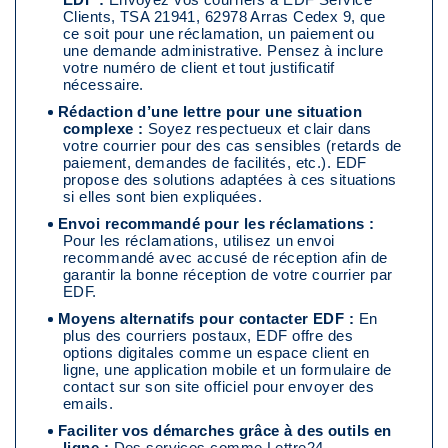
2.3. Comment envoyer un email à EDF ?
Clients, TSA 21941, 62978 Arras Cedex 9, que
ce soit pour une réclamation, un paiement ou
Où envoyer un courrier à EDF : plusieurs moyens
une demande administrative. Pensez à inclure
disponibles
votre numéro de client et tout justificatif
nécessaire.
Rédaction d’une lettre pour une situation
complexe :
Soyez respectueux et clair dans
votre courrier pour des cas sensibles (retards de
paiement, demandes de facilités, etc.). EDF
propose des solutions adaptées à ces situations
si elles sont bien expliquées.
Envoi recommandé pour les réclamations :
Pour les réclamations, utilisez un envoi
recommandé avec accusé de réception afin de
garantir la bonne réception de votre courrier par
EDF.
Moyens alternatifs pour contacter EDF :
En
plus des courriers postaux, EDF offre des
options digitales comme un espace client en
ligne, une application mobile et un formulaire de
contact sur son site officiel pour envoyer des
emails.
Faciliter vos démarches grâce à des outils en
ligne :
Des services comme Lettre24