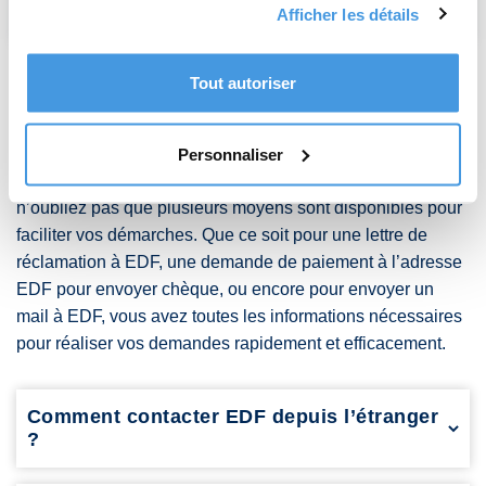
Ajouté le : 15 août 2024 I Temps de lecture : 7 minutes
Afficher les détails
Tout autoriser
Où envoyer un courrier à EDF :
plusieurs moyens disponibles
Personnaliser
Maintenant que vous savez où envoyer un courrier à EDF,
n’oubliez pas que plusieurs moyens sont disponibles pour
faciliter vos démarches. Que ce soit pour une lettre de
réclamation à EDF, une demande de paiement à l’adresse
EDF pour envoyer chèque, ou encore pour envoyer un
mail à EDF, vous avez toutes les informations nécessaires
pour réaliser vos demandes rapidement et efficacement.
Comment contacter EDF depuis l’étranger
?
Composez le +33 9 69 36 63 83 pour joindre le service client