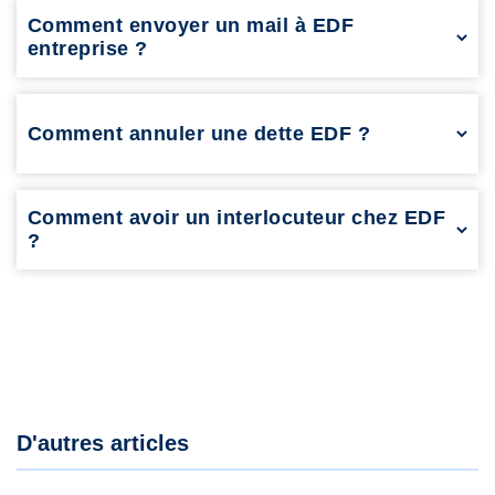
EDF depuis l’étranger.
Comment envoyer un mail à EDF
entreprise ?
Utilisez le formulaire en ligne sur la page “Contact” du site EDF
Entreprises.
Comment annuler une dette EDF ?
Contactez le service client pour demander un échelonnement
ou une remise exceptionnelle selon votre situation.
Comment avoir un interlocuteur chez EDF
?
Appelez le service client au 3004 (particuliers) ou utilisez votre
espace client pour prendre rendez-vous.
D'autres articles