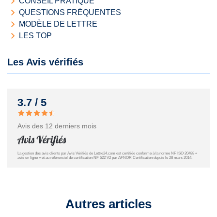
CONSEIL PRATIQUE
QUESTIONS FRÉQUENTES
MODÈLE DE LETTRE
LES TOP
Les Avis vérifiés
3.7 / 5
Avis des 12 derniers mois
La gestion des avis clients par Avis Vérifiés de Lettre24.com est certifiée conforme à la norme NF ISO 20488 «
avis en ligne » et au référenciel de certification NF 522 V2 par AFNOR Certification depuis le 28 mars 2014.
Autres articles