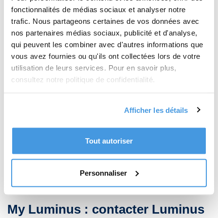
Envoi d’une lettre recommandée
, notamment si
fonctionnalités de médias sociaux et analyser notre
vous voulez conserver une preuve de votre
trafic. Nous partageons certaines de vos données avec
résiliation.
nos partenaires médias sociaux, publicité et d'analyse,
qui peuvent les combiner avec d'autres informations que
Pensez à préciser votre
date de résiliation souhaitée
et à
vous avez fournies ou qu'ils ont collectées lors de votre
transmettre vos
derniers relevés de compteur
.
utilisation de leurs services. Pour en savoir plus,
consultez notre politique de confidentialité.
2.3. Où porter plainte contre Luminus ?
Afficher les détails
Si vous rencontrez un litige avec Luminus et que le service
client ne vous apporte pas satisfaction, vous pouvez saisir
un organisme indépendant comme le
Service de
Tout autoriser
Médiation de l’Énergie en Belgique
. Cet organisme aide
à résoudre les conflits entre consommateurs et
fournisseurs d’énergie.
Personnaliser
My Luminus : contacter Luminus