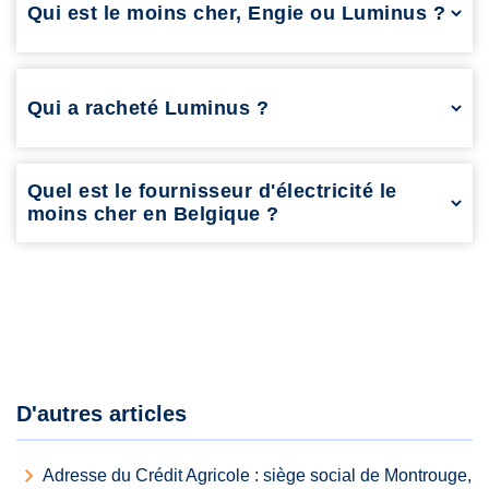
Qui est le moins cher, Engie ou Luminus ?
Les tarifs varient selon les offres et la consommation. Il est
conseillé de comparer les offres en ligne pour choisir la plus
avantageuse.
Qui a racheté Luminus ?
Luminus appartient majoritairement au groupe EDF (Électricité
de France).
Quel est le fournisseur d'électricité le
moins cher en Belgique ?
Cela dépend des promotions en cours et de votre
consommation. Comparer les tarifs sur des plateformes
spécialisées reste le meilleur moyen de trouver l'offre la plus
intéressante.
D'autres articles
Adresse du Crédit Agricole : siège social de Montrouge,