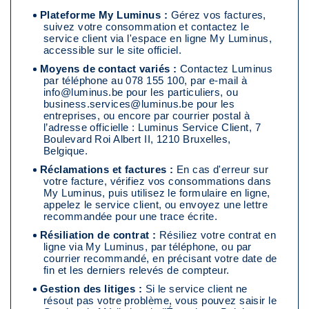
Plateforme My Luminus :
Gérez vos factures,
2.2. Comment arrêter un contrat Luminus ?
suivez votre consommation et contactez le
2.3. Où porter plainte contre Luminus ?
service client via l'espace en ligne My Luminus,
accessible sur le site officiel.
My Luminus : contacter Luminus efficacement
Moyens de contact variés :
Contactez Luminus
par téléphone au 078 155 100, par e-mail à
info@luminus.be
pour les particuliers, ou
business.services@luminus.be
pour les
entreprises, ou encore par courrier postal à
l’adresse officielle : Luminus Service Client, 7
Boulevard Roi Albert II, 1210 Bruxelles,
Belgique.
Réclamations et factures :
En cas d'erreur sur
votre facture, vérifiez vos consommations dans
My Luminus, puis utilisez le formulaire en ligne,
appelez le service client, ou envoyez une lettre
recommandée pour une trace écrite.
Résiliation de contrat :
Résiliez votre contrat en
ligne via My Luminus, par téléphone, ou par
courrier recommandé, en précisant votre date de
fin et les derniers relevés de compteur.
Gestion des litiges :
Si le service client ne
résout pas votre problème, vous pouvez saisir le