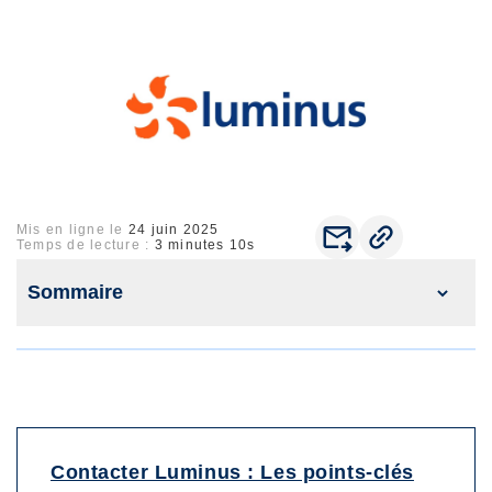
jours,
pour tous les courriers reçu avant 17H
. Les courriers reçus après
17h seront traités au plus vite le lendemain. Les courriers validés le weekend
Formats des adresses : afin de garantir le bon acheminement de vos
courriers, il est fortement recommandé de n'utiliser que l'alphabet latin sur
notre site.
Mis en ligne le
24 juin 2025
Temps de lecture :
3 minutes 10s
Sommaire
1. Contacter My Luminus
1.1. Comment contacter le producteur d’électricité et
fournisseur d’énergie belge ?
1.2. Comment contacter Luminus ?
1.3. À quelle adresse envoyer mon courrier à Luminus ?
2. Réclamations et litiges avec Luminus
Contacter Luminus : Les points-clés
2.1. Comment contester une facture Luminus ?