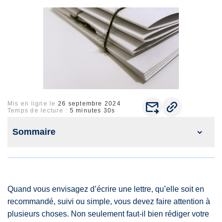
jours,
pour tous les courriers reçu avant 17H
. Les courriers reçus après
17h seront traités au plus vite le lendemain. Les courriers validés le weekend
Formats des adresses : afin de garantir le bon acheminement de vos
courriers, il est fortement recommandé de n'utiliser que l'alphabet latin sur
notre site.
Mis en ligne le
26 septembre 2024
Temps de lecture :
5 minutes 30s
Sommaire
1. Les différents formats d’enveloppe à utiliser pour
envoyer votre lettre
1.1. Quels sont les différents formats d'enveloppes?
1.2. C'est quoi une enveloppe C4?
Quand vous envisagez d’écrire une lettre, qu’elle soit en
1.3. C'est quoi une enveloppe C5?
recommandé, suivi ou simple, vous devez faire attention à
2. Choisir le bon format d’enveloppe pour votre lettre
plusieurs choses. Non seulement faut-il bien rédiger votre
2.1. Comment calculer la taille d'une enveloppe?