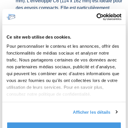
mm). L’enveloppe C6 (114 x 162 mm) est idéale pour
des envois compacts. Elle est particulièrement
adaptée pour contenir une feuille de format A4 pliée
en quatre ou une feuille A5 pliée en deux, ce qui en
fait un choix populaire pour des cartes de vœux, des
invitations, des faire-part ou des cartes postales. Son
Ce site web utilise des cookies.
format compact en fait également un choix courant
Pour personnaliser le contenu et les annonces, offrir des
pour les correspondances personnelles ou les
fonctionnalités de médias sociaux et analyser notre
communications élégantes, telles que des
trafic. Nous partageons certaines de vos données avec
remerciements ou des notes manuscrites.
nos partenaires médias sociaux, publicité et d'analyse,
Un document plié en trois (comme une lettre de
qui peuvent les combiner avec d'autres informations que
format commercial) entrera dans une enveloppe
DL
.
vous avez fournies ou qu'ils ont collectées lors de votre
utilisation de leurs services. Pour en savoir plus,
Si vous envoyez plusieurs pages ou un document épais,
consultez notre politique de confidentialité.
vous devez prendre en compte non seulement la taille de
l’enveloppe, mais aussi sa capacité de contenance et le
Afficher les détails
poids total de l’envoi. Ces trois conditions influencent
énormément l'affranchissement.