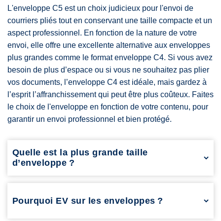
L'enveloppe C5 est un choix judicieux pour l'envoi de
courriers pliés tout en conservant une taille compacte et un
aspect professionnel. En fonction de la nature de votre
envoi, elle offre une excellente alternative aux enveloppes
plus grandes comme le format enveloppe C4. Si vous avez
besoin de plus d’espace ou si vous ne souhaitez pas plier
vos documents, l’enveloppe C4 est idéale, mais gardez à
l’esprit l’affranchissement qui peut être plus coûteux. Faites
le choix de l'enveloppe en fonction de votre contenu, pour
garantir un envoi professionnel et bien protégé.
Quelle est la plus grande taille
d’enveloppe ?
L'une des plus grandes tailles standard est l'enveloppe C3, qui
mesure 324 mm x 458 mm. Ce format est souvent utilisé pour
l'envoi de gros documents ou de posters.
Pourquoi EV sur les enveloppes ?
Le marquage EV sur certaines enveloppes signifie «