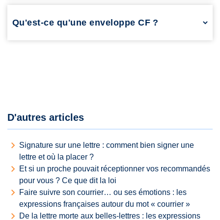
Expédition à vue ». Il indique que l’enveloppe peut être suivie
ou qu’elle fait partie d’un service d’envoi spécifique.
Qu'est-ce qu'une enveloppe CF ?
L'enveloppe CF est un format utilisé principalement en France
pour certains types d'envois administratifs spécifiques. Bien
que moins commun que les formats C4 ou C5, elle reste
utilisée pour des courriers institutionnels.
D'autres articles
Signature sur une lettre : comment bien signer une
lettre et où la placer ?
Et si un proche pouvait réceptionner vos recommandés
pour vous ? Ce que dit la loi
Faire suivre son courrier… ou ses émotions : les
expressions françaises autour du mot « courrier »
De la lettre morte aux belles-lettres : les expressions