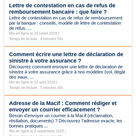
jours,
pour tous les courriers reçu avant 17H
. Les courriers reçus après
Lettre de contestation en cas de refus de
17h seront traités au plus vite le lendemain. Les courriers validés le weekend
remboursement bancaire : que faire ?
Lettre de contestation en cas de refus de remboursement
par la banque : conseils, modèle de lettre de contestation
Formats des adresses : afin de garantir le bon acheminement de vos
de refus, ...
courriers, il est fortement recommandé de n'utiliser que l'alphabet latin sur
Mis en ligne le 16 juillet 2026 |
notre site.
Temps de lecture : 4 minutes 50s
Comment écrire une lettre de déclaration de
sinistre à votre assurance ?
Découvrez comment envoyer une lettre de déclaration de
sinistre à votre assurance grâce à nos modèles (vol, dégât
des eaux, ...
Mis en ligne le 02 avril 2026 |
Temps de lecture : 5 minutes 30s
Adresse de la Macif : Comment rédiger et
envoyer un courrier efficacement ?
Besoin d’envoyer un courrier à la Macif (réclamation,
résiliation, documents) ? Découvrez l’adresse exacte, les
bonnes pratiques ...
Mis en ligne le 9 septembre 2025 |