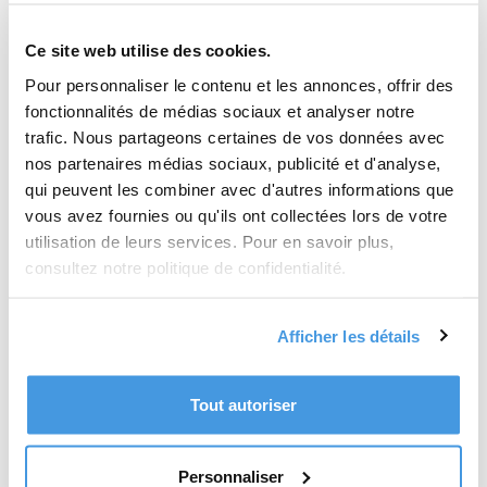
CARTE POSTALE
COURRIER
Ce site web utilise des cookies.
ÉCRIRE À
Pour personnaliser le contenu et les annonces, offrir des
EXPÉDITION ET FRAIS D'ENVOI
fonctionnalités de médias sociaux et analyser notre
FAMILLE / VIE PERSONNELLE
trafic. Nous partageons certaines de vos données avec
JUSTICE / DROIT
nos partenaires médias sociaux, publicité et d'analyse,
LETTRE À L'ÉTRANGER
qui peuvent les combiner avec d'autres informations que
LETTRE EN LIGNE
vous avez fournies ou qu'ils ont collectées lors de votre
LETTRE RECOMMANDÉE
utilisation de leurs services. Pour en savoir plus,
LITIGE
consultez notre politique de confidentialité.
LOCALITÉS
LOGEMENT / IMMOBILIER
OUTRE-MER
Afficher les détails
RÉSILIATION
SANTÉ
Tout autoriser
TRAVAIL / EMPLOI
VOYAGE
TOUTES LES CATÉGORIES
Personnaliser