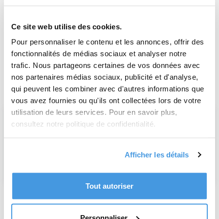
un recommandé de moins de 20 g, le tarif commence à
environ 5,74 €.
Ce site web utilise des cookies.
Pour personnaliser le contenu et les annonces, offrir des
Le courrier recommandé est idéal pour les documents
fonctionnalités de médias sociaux et analyser notre
importants tels que des contrats, des lettres de résiliation
trafic. Nous partageons certaines de vos données avec
ou des pièces justificatives. Vous bénéficierez d’un numéro
nos partenaires médias sociaux, publicité et d'analyse,
de suivi et d’une preuve de réception pour garantir la
qui peuvent les combiner avec d'autres informations que
bonne livraison de votre envoi.
vous avez fournies ou qu'ils ont collectées lors de votre
utilisation de leurs services. Pour en savoir plus,
Envoyer une lettre à l'étranger avec un
consultez notre politique de confidentialité.
timbre français : est-ce possible ?
Peut-on envoyer une lettre à l’étranger avec un timbre
français ? Découvrez les règles postales, tarifs et
solutions pour réussir vos envois.
Afficher les détails
Ajouté le : 10 décembre 2024 I Temps de lecture : 5 minutes 20s
Tout autoriser
Quel timbre pour envoyer une
Personnaliser