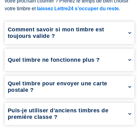
votre prochain courrier ? Prenez le temps de bien choisir
votre timbre et
laissez Lettre24 s’occuper du reste
.
Comment savoir si mon timbre est
toujours valide ?
Les timbres sans date de validité restent utilisables
indéfiniment, à condition qu’ils soient non oblitérés et en bon
état.
Quel timbre ne fonctionne plus ?
Les timbres déchirés, abîmés ou comportant une oblitération
ne sont plus utilisables.
Quel timbre pour envoyer une carte
postale ?
Un timbre vert suffit pour envoyer une carte postale en
France.
Puis-je utiliser d'anciens timbres de
première classe ?
Oui, les anciens timbres de première classe sont encore
valables, à condition qu’ils couvrent le tarif postal actuel requis.